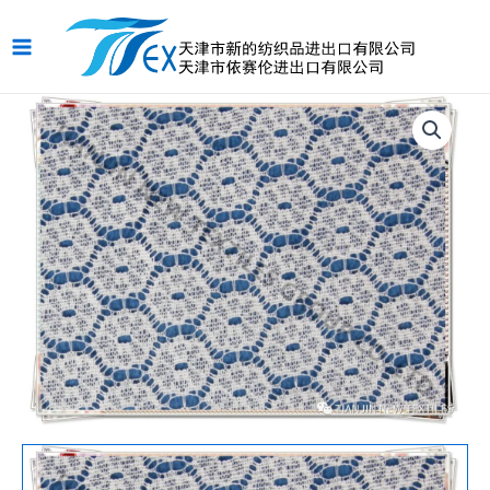
跳
Main
至
Menu
内
容