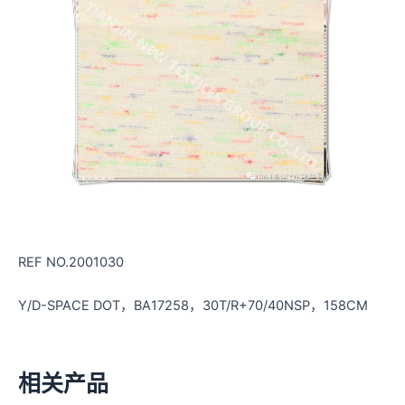
REF NO.2001030
Y/D-SPACE DOT，BA17258，30T/R+70/40NSP，158CM
相关产品