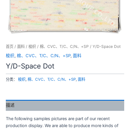
首页
/
面料
/
梭织
/
棉、CVC、T/C、C/N、+SP
/ Y/D-Space Dot
梭织
,
棉、CVC、T/C、C/N、+SP
,
面料
Y/D-Space Dot
分类：
梭织
,
棉、CVC、T/C、C/N、+SP
,
面料
描述
The following samples pictures are part of our recent
production display. We are able to produce more kinds of