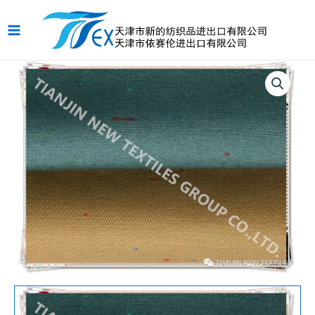
跳
Main
至
Menu
内
容