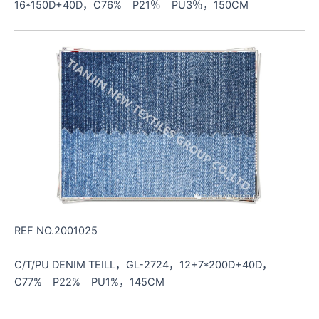
16*150D+40D，C76% P21％ PU3％，150CM
REF NO.2001025
C/T/PU DENIM TEILL，GL-2724，12+7*200D+40D，
C77% P22% PU1%，145CM