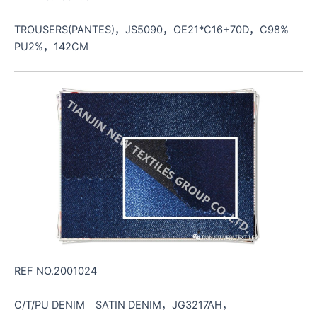
TROUSERS(PANTES)，JS5090，OE21*C16+70D，C98%
PU2%，142CM
REF NO.2001024
C/T/PU DENIM SATIN DENIM，JG3217AH，