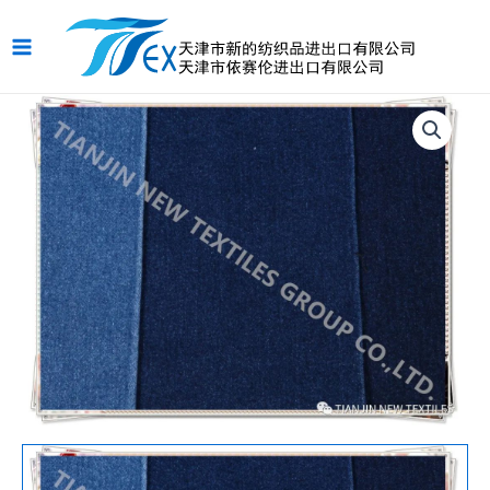
跳
Main
至
Menu
内
容