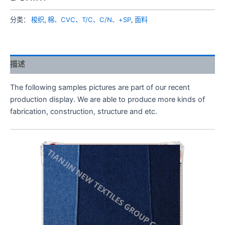
分类：
梭织
,
棉、CVC、T/C、C/N、+SP
,
面料
描述
The following samples pictures are part of our recent
production display. We are able to produce more kinds of
fabrication, construction, structure and etc.