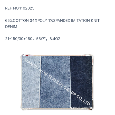
REF NO.1102025
65%COTTON 34%POLY 1%SPANDEX IMITATION KNIT
DENIM
21*150/30+150，56/7″，8.4OZ