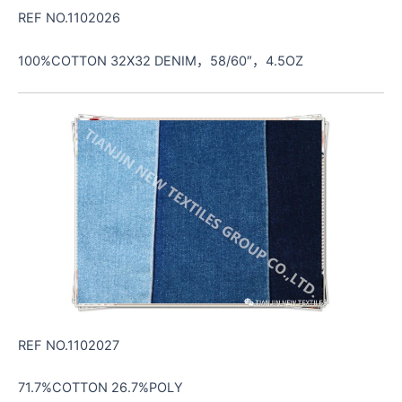
REF NO.1102026
100%COTTON 32X32 DENIM，58/60″，4.5OZ
REF NO.1102027
71.7%COTTON 26.7%POLY