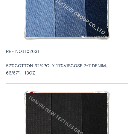
REF NO.1102031
57%COTTON 32%POLY 11%VISCOSE 7*7 DENIM，
66/67″，13OZ