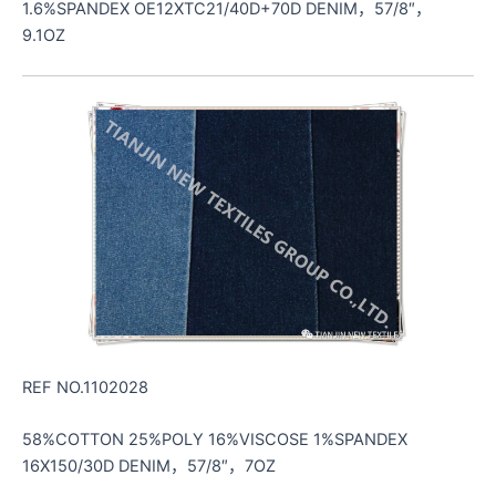
1.6%SPANDEX OE12XTC21/40D+70D DENIM，57/8″，
9.1OZ
REF NO.1102028
58%COTTON 25%POLY 16%VISCOSE 1%SPANDEX
16X150/30D DENIM，57/8″，7OZ