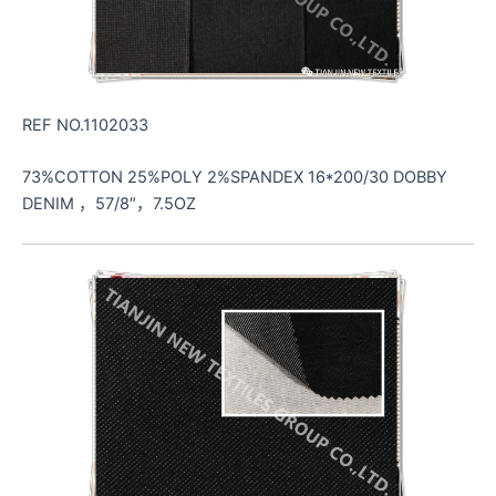
REF NO.1102033
73%COTTON 25%POLY 2%SPANDEX 16*200/30 DOBBY
DENIM ，57/8″，7.5OZ