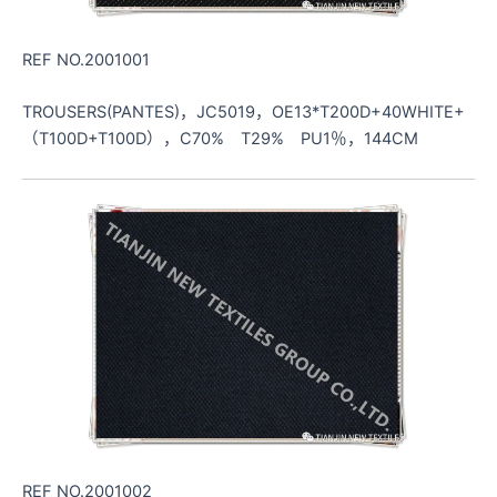
REF NO.2001001
TROUSERS(PANTES)，JC5019，OE13*T200D+40WHITE+
（T100D+T100D），C70% T29% PU1％，144CM
REF NO.2001002