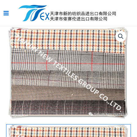
跳
Main
至
Menu
内
容