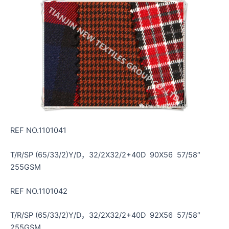
REF NO.1101041
T/R/SP (65/33/2)Y/D，32/2X32/2+40D 90X56 57/58″
255GSM
REF NO.1101042
T/R/SP (65/33/2)Y/D，32/2X32/2+40D 92X56 57/58″
255GSM