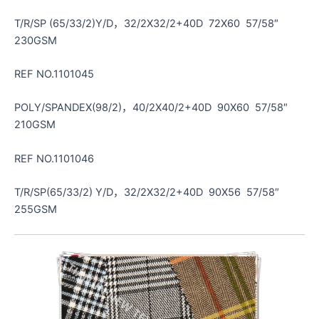
T/R/SP (65/33/2)Y/D，32/2X32/2+40D 72X60 57/58″
230GSM
REF NO.1101045
POLY/SPANDEX(98/2)，40/2X40/2+40D 90X60 57/58″
210GSM
REF NO.1101046
T/R/SP(65/33/2) Y/D，32/2X32/2+40D 90X56 57/58″
255GSM