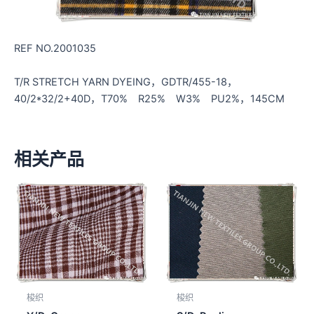
REF NO.2001035
T/R STRETCH YARN DYEING，GDTR/455-18，
40/2*32/2+40D，T70% R25% W3% PU2%，145CM
相关产品
梭织
梭织