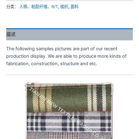
分类：
人棉、粘胶纤维、R/T
,
梭织
,
面料
描述
The following samples pictures are part of our recent
production display. We are able to produce more kinds of
fabrication, construction, structure and etc.