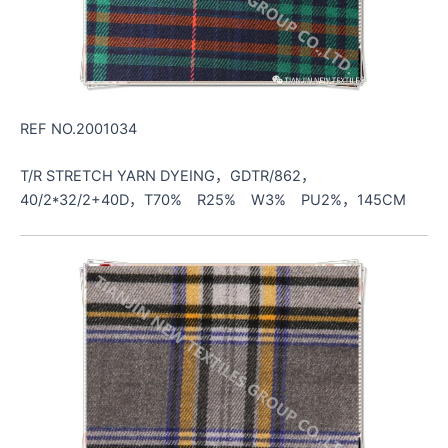
REF NO.2001034
T/R STRETCH YARN DYEING，GDTR/862，
40/2*32/2+40D，T70% R25% W3% PU2%，145CM