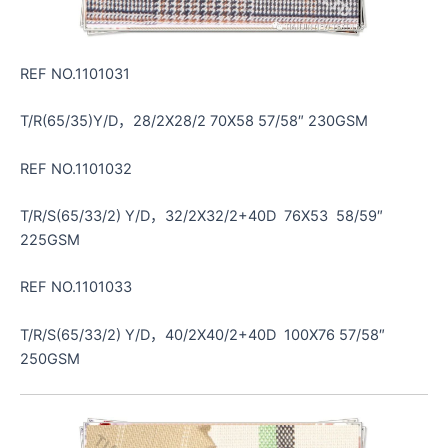
REF NO.1101031
T/R(65/35)Y/D，28/2X28/2 70X58 57/58″ 230GSM
REF NO.1101032
T/R/S(65/33/2) Y/D，32/2X32/2+40D 76X53 58/59″
225GSM
REF NO.1101033
T/R/S(65/33/2) Y/D，40/2X40/2+40D 100X76 57/58″
250GSM