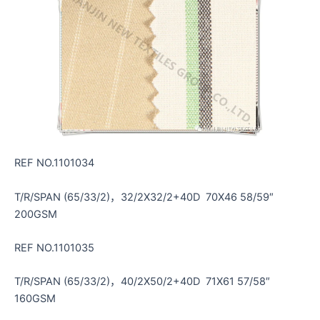
REF NO.1101034
T/R/SPAN (65/33/2)，32/2X32/2+40D 70X46 58/59″
200GSM
REF NO.1101035
T/R/SPAN (65/33/2)，40/2X50/2+40D 71X61 57/58″
160GSM