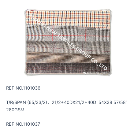
REF NO.1101036
T/R/SPAN (65/33/2)，21/2+40DX21/2+40D 54X38 57/58″
280GSM
REF NO.1101037