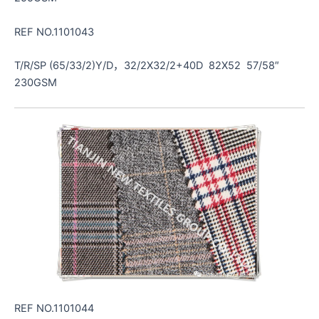
REF NO.1101043
T/R/SP (65/33/2)Y/D，32/2X32/2+40D 82X52 57/58″
230GSM
REF NO.1101044