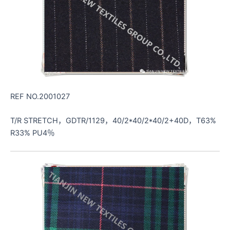
REF NO.2001027
T/R STRETCH，GDTR/1129，40/2*40/2*40/2+40D，T63%
R33% PU4％