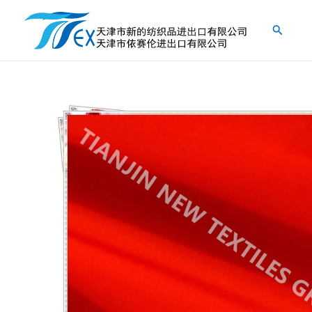
跳
至
搜
内
索
容