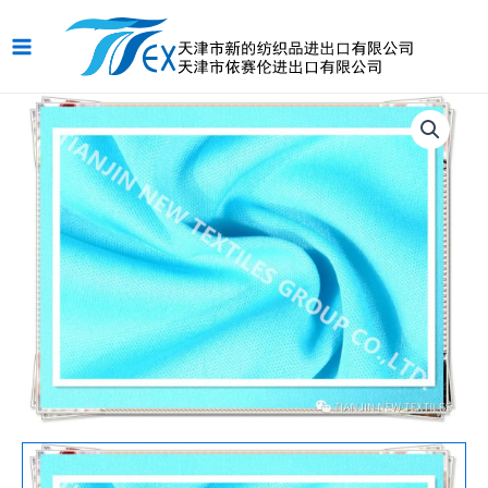
跳
Main
至
Menu
内
容