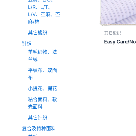
L/R、L/T、
L/V、苎麻、苎
麻/棉
其它梭织
其它梭织
Easy Care/No
针织
羊毛织物、法
兰绒
平纹布、双面
布
小提花、提花
粘合面料、软
壳面料
其它针织
复合及特种面料