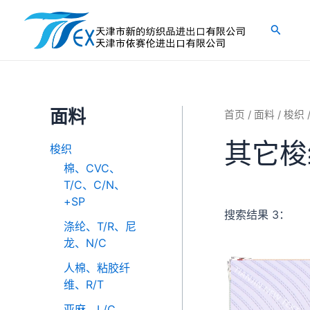
跳
至
搜
内
索
容
面料
首页
/
面料
/
梭织
其它梭
梭织
棉、CVC、
T/C、C/N、
+SP
搜索结果 3：
涤纶、T/R、尼
龙、N/C
人棉、粘胶纤
维、R/T
亚麻、L/C、